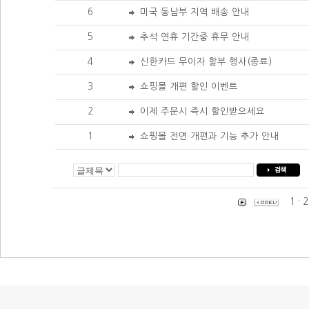
6
미국 동남부 지역 배송 안내
5
추석 연휴 기간중 휴무 안내
4
신한카드 무이자 할부 행사(종료)
3
쇼핑몰 개편 할인 이벤트
2
이제 주문시 즉시 할인받으세요
1
쇼핑몰 전면 개편과 기능 추가 안내
1
·
2