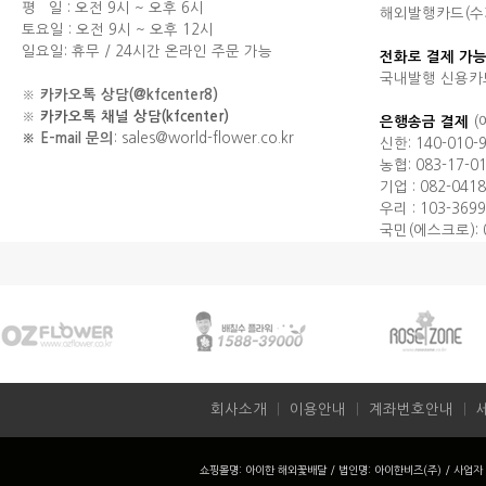
평 일 : 오전 9시 ~ 오후 6시
해외발행카드(수기결제
토요일 : 오전 9시 ~ 오후 12시
일요일: 휴무 / 24시간 온라인 주문 가능
전화로 결제 가능
국내발행 신용카
※
카카오톡 상담(@kfcenter8)
※
카카오톡 채널 상담(kfcenter)
은행송금 결제
(
※ E-mail 문의
: sales@world-flower.co.kr
신한: 140-010-
농협: 083-17-0
기업 : 082-0418
우리 : 103-3699
국민(에스크로): 0
회사소개
ㅣ
이용안내
ㅣ
계좌번호안내
ㅣ
쇼핑몰명: 아이한 해외꽃배달 / 법인명: 아이한비즈(주) / 사업자 번