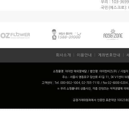
우리 : 103-3699
국민(에스크로): 0
회사소개
ㅣ
이용안내
ㅣ
계좌번호안내
ㅣ
쇼핑몰명: 아이한 해외꽃배달 / 법인명: 아이한비즈(주) / 사업자 번
주소 : 서울시 영등포구 당산로 41길 11, SK V1센터 W동
고객센터 : Tel. 080-802-1004, 02-785-7118 / Fax 02-6008-0204
※ 우리 쇼핑몰내의 상품사진, 각종 컨텐츠는 저작권법에 의해
공정거래위원회에서 인증한 표준약관 10023호를