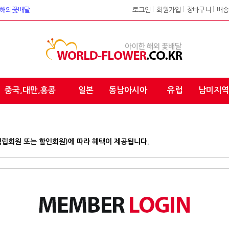
워크 해외꽃배달
로그인
l
회원가입
l
장바구니
l
배송
중국,대만,홍콩
일본
동남아시아
유럽
남미지역
적립회원 또는 할인회원)에 따라 혜택이 제공됩니다.