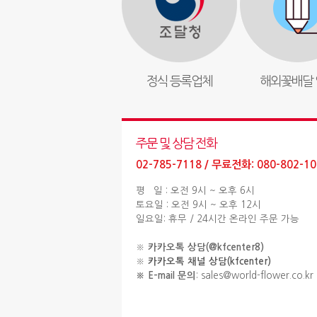
정식 등록업체
해외꽃배달 
주문 및 상담 전화
02-785-7118 / 무료전화: 080-802-10
평 일 : 오전 9시 ~ 오후 6시
토요일 : 오전 9시 ~ 오후 12시
일요일: 휴무 / 24시간 온라인 주문 가능
※
카카오톡 상담(@kfcenter8)
※
카카오톡 채널 상담(kfcenter)
※ E-mail 문의
: sales@world-flower.co.kr