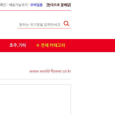
확인
l
배송가능국가
l
모바일용
[한국으로 꽃배달]
호주,기타
※ 전체 카테고리
www.world-flower.co.kr