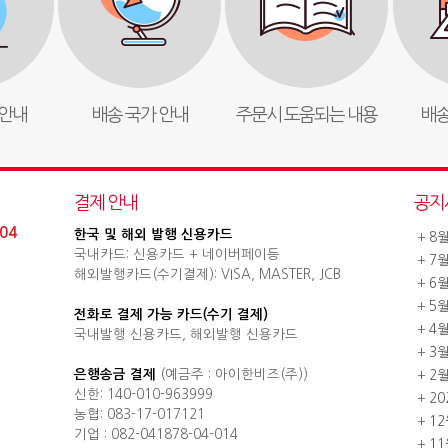
안내
배송 국가 안내
주문시 도움되는 내용
배송
결제 안내
공지
04
한국 및 해외 발행 신용카드
+
8
국내카드: 신용카드 + 네이버페이등
+
7
해외발행카드(수기결제): VISA, MASTER, JCB
+
6
+
5
전화로 결제 가능 카드(수기 결제)
+
4
국내발행 신용카드, 해외발행 신용카드
+
3
은행송금 결제
(예금주 : 아이한비즈(주))
+
2
신한: 140-010-963999
+
2
농협: 083-17-017121
+
1
기업 : 082-041878-04-014
+
1