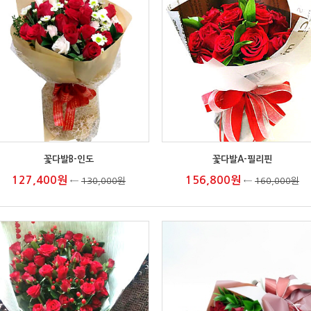
꽃다발B-인도
꽃다발A-필리핀
127,400원
156,800원
←
130,000원
←
160,000원