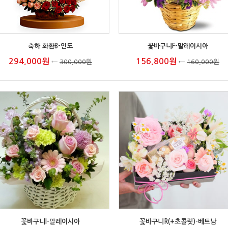
축하 화환B-인도
꽃바구니F-말레이시아
294,000원
156,800원
←
300,000원
←
160,000원
꽃바구니I-말레이시아
꽃바구니R(+초콜릿)-베트남