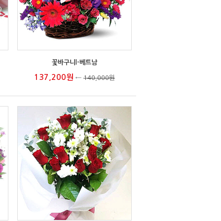
꽃바구니I-베트남
137,200원
←
140,000원