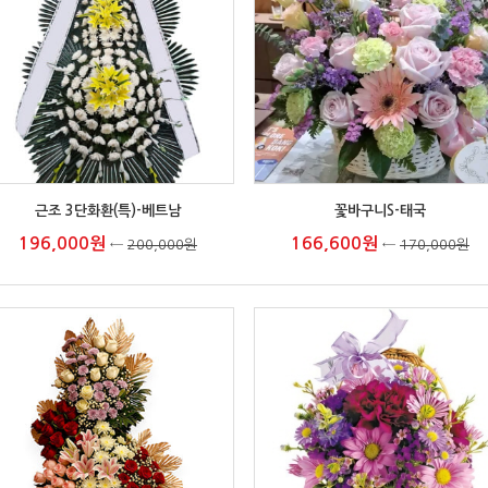
근조 3단화환(특)-베트남
꽃바구니S-태국
196,000원
166,600원
←
200,000원
←
170,000원