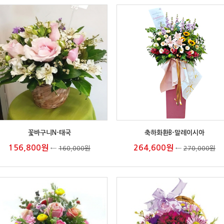
꽃바구니N-태국
축하화환B-말레이시아
156,800원
264,600원
←
160,000원
←
270,000원