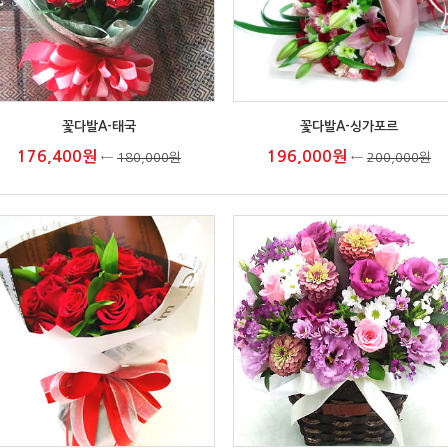
꽃다발A-태국
꽃다발A-싱가포르
176,400원
196,000원
←
180,000원
←
200,000원