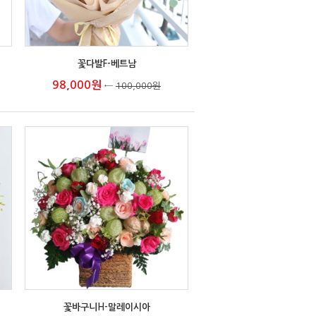
꽃다발F-베트남
98,000원
←
100,000원
꽃바구니H-말레이시아