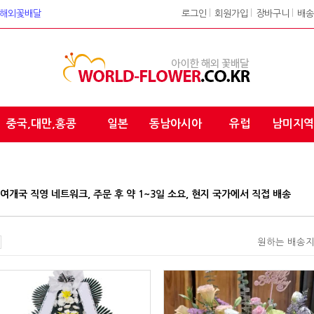
워크 해외꽃배달
로그인
l
회원가입
l
장바구니
l
배송
중국,대만,홍콩
일본
동남아시아
유럽
남미지역
 180여개국 직영 네트워크, 주문 후 약 1~3일 소요, 현지 국가에서 직접 배송
원하는 배송지