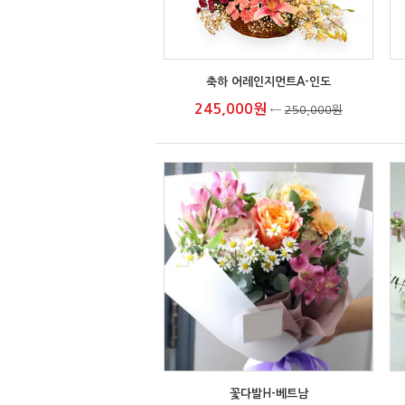
축하 어레인지먼트A-인도
245,000원
←
250,000원
꽃다발H-베트남