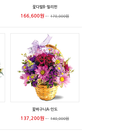
꽃다발B-필리핀
166,600원
←
170,000원
꽃바구니A-인도
137,200원
←
140,000원