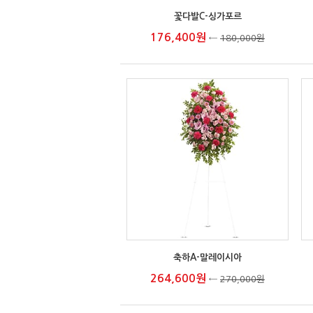
꽃다발C-싱가포르
176,400원
←
180,000원
축하A-말레이시아
264,600원
←
270,000원