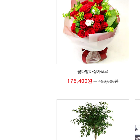
꽃다발D-싱가포르
176,400원
←
180,000원