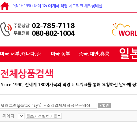
SINCE 1990. 해외 180여개국 직영 네트워크 해외꽃배달
일
미국 서부,캐나다,괌
미국 동부
중국,대만,홍콩
전체상품검색
Since 1990, 전세계 180여개국의 직영 네트워크를 통해 요청하신 날짜
페이지 :