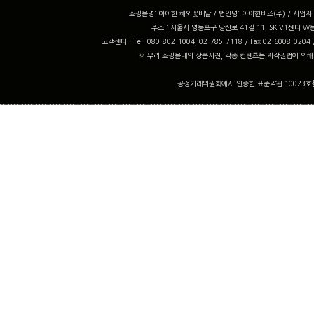
쇼핑몰명: 아이한 해외꽃배달 / 법인명: 아이한비즈(주) / 사업자 번
주소 : 서울시 영등포구 당산로 41길 11, SK V1센터 W동
고객센터 : Tel. 080-802-1004, 02-785-7118 / Fax 02-6008-0204
※ 우리 쇼핑몰내의 상품사진, 각종 컨텐츠는 저작권법에 의해
공정거래위원회에서 인증한 표준약관 10023호를