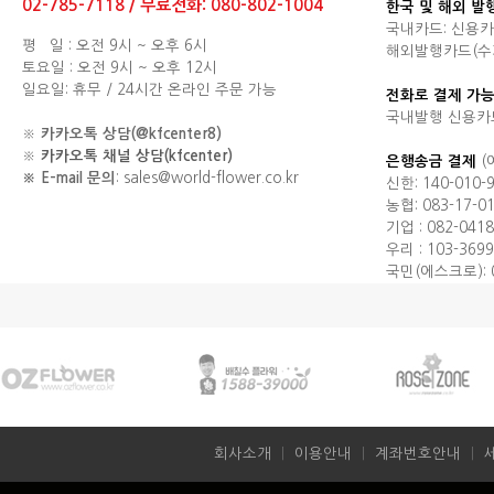
02-785-7118 / 무료전화: 080-802-1004
한국 및 해외 발
국내카드: 신용카
평 일 : 오전 9시 ~ 오후 6시
해외발행카드(수기결제
토요일 : 오전 9시 ~ 오후 12시
일요일: 휴무 / 24시간 온라인 주문 가능
전화로 결제 가능
국내발행 신용카
※
카카오톡 상담(@kfcenter8)
※
카카오톡 채널 상담(kfcenter)
은행송금 결제
(
※ E-mail 문의
: sales@world-flower.co.kr
신한: 140-010-
농협: 083-17-0
기업 : 082-0418
우리 : 103-3699
국민(에스크로): 0
회사소개
ㅣ
이용안내
ㅣ
계좌번호안내
ㅣ