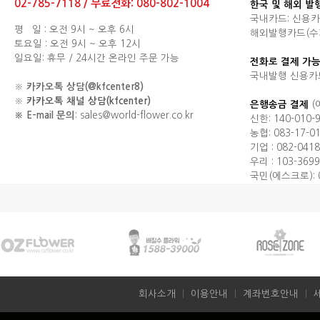
02-785-7118 / 무료전화: 080-802-1004
한국 및 해외 발
국내카드: 신용카
평 일 : 오전 9시 ~ 오후 6시
해외발행카드(수기결제
토요일 : 오전 9시 ~ 오후 12시
일요일: 휴무 / 24시간 온라인 주문 가능
전화로 결제 가능
국내발행 신용카
※
카카오톡 상담(@kfcenter8)
※
카카오톡 채널 상담(kfcenter)
은행송금 결제
(
※ E-mail 문의
: sales@world-flower.co.kr
신한: 140-010-
농협: 083-17-0
기업 : 082-0418
우리 : 103-3699
국민(에스크로): 0
회사소개
ㅣ
이용안내
ㅣ
계좌번호안내
ㅣ