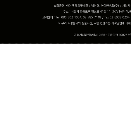
쇼핑몰명: 아이한 해외꽃배달 / 법인명: 아이한비즈(주) / 사업자 번
주소 : 서울시 영등포구 당산로 41길 11, SK V1센터 W동
고객센터 : Tel. 080-802-1004, 02-785-7118 / Fax 02-6008-0204
※ 우리 쇼핑몰내의 상품사진, 각종 컨텐츠는 저작권법에 의해
공정거래위원회에서 인증한 표준약관 10023호를