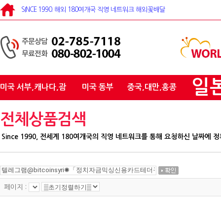
SINCE 1990. 해외 180여개국 직영 네트워크 해외꽃배달
일
미국 서부,캐나다,괌
미국 동부
중국,대만,홍콩
전체상품검색
Since 1990, 전세계 180여개국의 직영 네트워크를 통해 요청하신 날짜
페이지 :