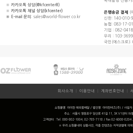
국내발행 신용카
※
카카오톡 상담(@kfcenter8)
※
카카오톡 채널 상담(kfcenter)
은행송금 결제
(
※ E-mail 문의
: sales@world-flower.co.kr
신한: 140-010-
농협: 083-17-0
기업 : 082-0418
우리 : 103-3699
국민(에스크로): 0
회사소개
ㅣ
이용안내
ㅣ
계좌번호안내
ㅣ
쇼핑몰명: 아이한 해외꽃배달 / 법인명: 아이한비즈(주) / 사업자 번
주소 : 서울시 영등포구 당산로 41길 11, SK V1센터 W동
고객센터 : Tel. 080-802-1004, 02-785-7118 / Fax 02-6008-0204
※ 우리 쇼핑몰내의 상품사진, 각종 컨텐츠는 저작권법에 의해