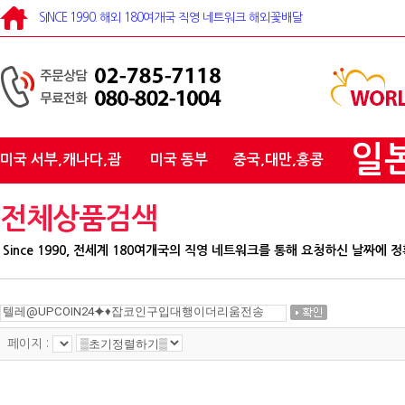
SINCE 1990. 해외 180여개국 직영 네트워크 해외꽃배달
일
미국 서부,캐나다,괌
미국 동부
중국,대만,홍콩
전체상품검색
Since 1990, 전세계 180여개국의 직영 네트워크를 통해 요청하신 날짜
페이지 :