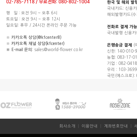
02-785-7118 / 무료전화: 080-802-1004
한국 및 해외 발
국내카드: 신용카
평 일 : 오전 9시 ~ 오후 6시
해외발행카드(수기결제
토요일 : 오전 9시 ~ 오후 12시
일요일: 휴무 / 24시간 온라인 주문 가능
전화로 결제 가능
국내발행 신용카
※
카카오톡 상담(@kfcenter8)
※
카카오톡 채널 상담(kfcenter)
은행송금 결제
(
※ E-mail 문의
: sales@world-flower.co.kr
신한: 140-010-
농협: 083-17-0
기업 : 082-0418
우리 : 103-3699
국민(에스크로): 0
회사소개
ㅣ
이용안내
ㅣ
계좌번호안내
ㅣ