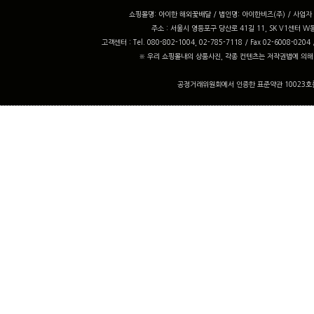
쇼핑몰명: 아이한 해외꽃배달 / 법인명: 아이한비즈(주) / 사업자 번
주소 : 서울시 영등포구 당산로 41길 11, SK V1센터 W동
고객센터 : Tel. 080-802-1004, 02-785-7118 / Fax 02-6008-0204
※ 우리 쇼핑몰내의 상품사진, 각종 컨텐츠는 저작권법에 의해
공정거래위원회에서 인증한 표준약관 10023호를