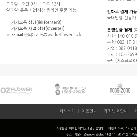
토요일 : 오전 9시 ~ 오후 12시
일요일: 휴무 / 24시간 온라인 주문 가능
전화로 결제 가능
국내발행 신용카
※
카카오톡 상담(@kfcenter8)
※
카카오톡 채널 상담(kfcenter)
은행송금 결제
(
※ E-mail 문의
: sales@world-flower.co.kr
신한: 140-010-
농협: 083-17-0
기업 : 082-0418
우리 : 103-3699
국민(에스크로): 0
회사소개
ㅣ
이용안내
ㅣ
계좌번호안내
ㅣ
쇼핑몰명: 아이한 해외꽃배달 / 법인명: 아이한비즈(주) / 사업자 번
주소 : 서울시 영등포구 당산로 41길 11, SK V1센터 W동