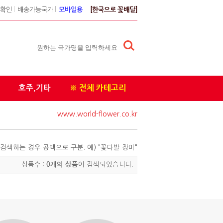
확인
l
배송가능국가
l
모바일용
[한국으로 꽃배달]
호주,기타
※ 전체 카테고리
www.world-flower.co.kr
검색하는 경우 공백으로 구분. 예) "꽃다발 장미"
상품수 :
0개의 상품
이 검색되었습니다.