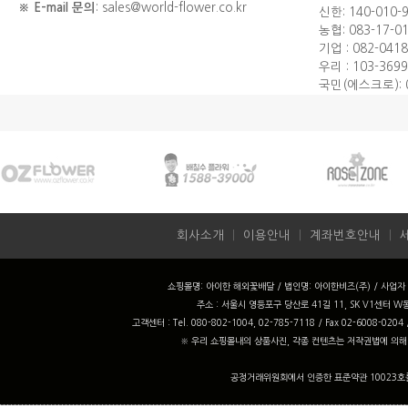
※ E-mail 문의
: sales@world-flower.co.kr
신한: 140-010-
농협: 083-17-0
기업 : 082-0418
우리 : 103-3699
국민(에스크로): 0
회사소개
ㅣ
이용안내
ㅣ
계좌번호안내
ㅣ
쇼핑몰명: 아이한 해외꽃배달 / 법인명: 아이한비즈(주) / 사업자 번
주소 : 서울시 영등포구 당산로 41길 11, SK V1센터 W동
고객센터 : Tel. 080-802-1004, 02-785-7118 / Fax 02-6008-0204
※ 우리 쇼핑몰내의 상품사진, 각종 컨텐츠는 저작권법에 의해
공정거래위원회에서 인증한 표준약관 10023호를