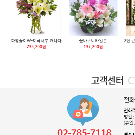
화병꽂이W-미국서부,캐나다
꽃바구니B-일본
2단 
235,200원
137,200원