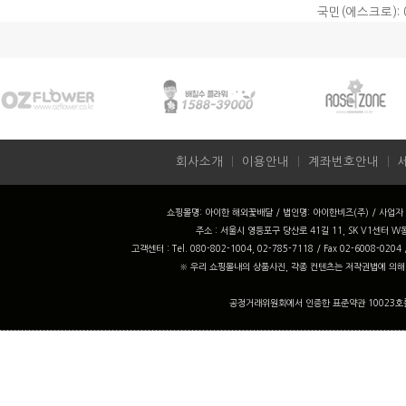
국민(에스크로): 0
회사소개
ㅣ
이용안내
ㅣ
계좌번호안내
ㅣ
쇼핑몰명: 아이한 해외꽃배달 / 법인명: 아이한비즈(주) / 사업자 번
주소 : 서울시 영등포구 당산로 41길 11, SK V1센터 W동
고객센터 : Tel. 080-802-1004, 02-785-7118 / Fax 02-6008-0204
※ 우리 쇼핑몰내의 상품사진, 각종 컨텐츠는 저작권법에 의해
공정거래위원회에서 인증한 표준약관 10023호를