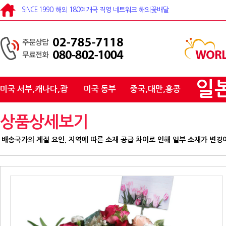
SINCE 1990. 해외 180여개국 직영 네트워크 해외꽃배달
일
미국 서부,캐나다,괌
미국 동부
중국,대만,홍콩
상품상세보기
배송국가의 계절 요인, 지역에 따른 소재 공급 차이로 인해 일부 소재가 변경이