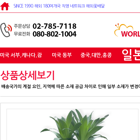
SINCE 1990. 해외 180여개국 직영 네트워크 해외꽃배달
일
미국 서부,캐나다,괌
미국 동부
중국,대만,홍콩
상품상세보기
배송국가의 계절 요인, 지역에 따른 소재 공급 차이로 인해 일부 소재가 변경이