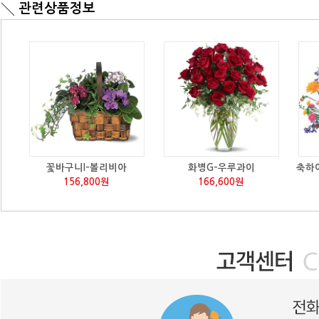
관련상품정보
꽃바구니I-볼리비아
화병G-우루과이
축하
156,800원
166,600원