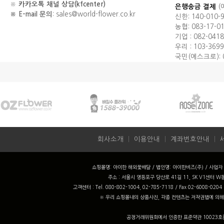
※
카카오톡 채널 상담(kfcenter)
은행송금 결제
(
※ E-mail 문의
: sales@world-flower.co.kr
신한: 140-010-
농협: 083-17-0
기업 : 082-0418
우리 : 103-3699
국민(에스크로): 0
회사소개
ㅣ
이용안내
ㅣ
계좌번호안내
ㅣ
쇼핑몰명: 아이한 해외꽃배달 / 법인명: 아이한비즈(주) / 사업자 번
주소 : 서울시 영등포구 당산로 41길 11, SK V1센터 W동
고객센터 : Tel. 080-802-1004, 02-785-7118 / Fax 02-6008-0204
※ 우리 쇼핑몰내의 상품사진, 각종 컨텐츠는 저작권법에 의해
공정거래위원회에서 인증한 표준약관 10023호를