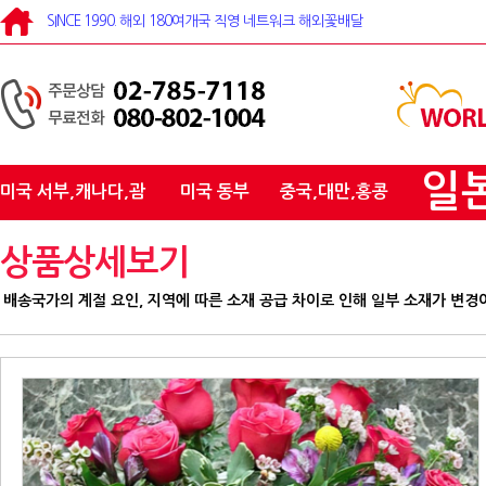
SINCE 1990. 해외 180여개국 직영 네트워크 해외꽃배달
일
미국 서부,캐나다,괌
미국 동부
중국,대만,홍콩
상품상세보기
배송국가의 계절 요인, 지역에 따른 소재 공급 차이로 인해 일부 소재가 변경이