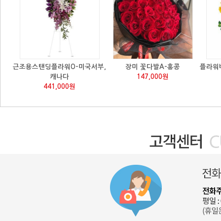
근조용스탠딩플라워O-미국서부,
장미 꽃다발A-홍콩
플라워
캐나다
147,000원
441,000원