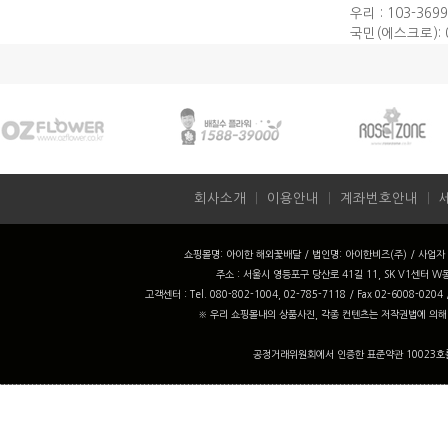
우리 : 103-3699
국민(에스크로): 0
회사소개
ㅣ
이용안내
ㅣ
계좌번호안내
ㅣ
쇼핑몰명: 아이한 해외꽃배달 / 법인명: 아이한비즈(주) / 사업자 번
주소 : 서울시 영등포구 당산로 41길 11, SK V1센터 W동
고객센터 : Tel. 080-802-1004, 02-785-7118 / Fax 02-6008-0204
※ 우리 쇼핑몰내의 상품사진, 각종 컨텐츠는 저작권법에 의해
공정거래위원회에서 인증한 표준약관 10023호를