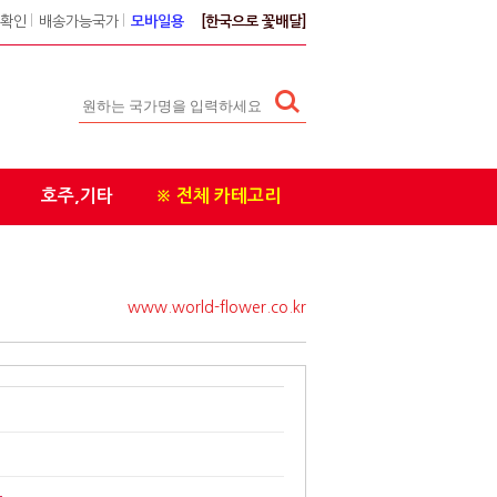
확인
l
배송가능국가
l
모바일용
[한국으로 꽃배달]
호주,기타
※ 전체 카테고리
www.world-flower.co.kr