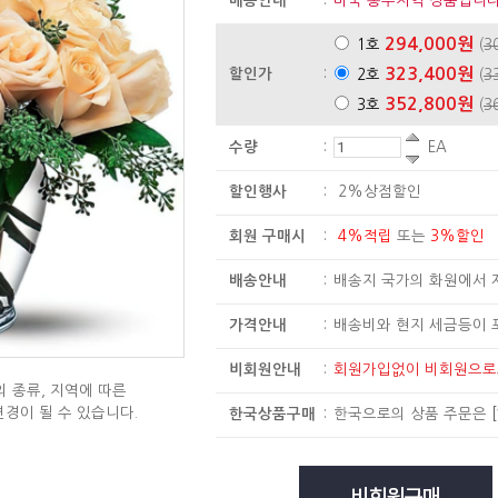
배송안내
:
미국 동부지역 상품입니다
294,000원
1호
(
3
323,400원
할인가
:
2호
(
3
352,800원
3호
(
3
수량
:
EA
할인행사
:
2%상점할인
회원 구매시
:
4%적립
또는
3%할인
배송안내
:
배송지 국가의 화원에서 
가격안내
:
배송비와 현지 세금등이 
비회원안내
:
회원가입없이 비회원으
 종류, 지역에 따른
변경이 될 수 있습니다.
한국상품구매
:
한국으로의 상품 주문은
[