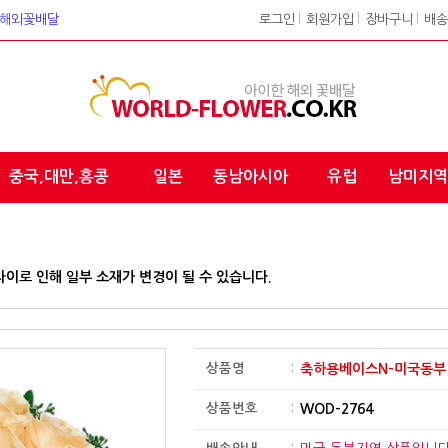
워크 해외꽃배달
로그인
l
회원가입
l
장바구니
l
배송
중국,대만,홍콩
일본
동남아시아
유럽
남미지역
차이로 인해 일부 소재가 변경이 될 수 있습니다.
상품명
:
축하용베이스N-미국동부
상품번호
:
WOD-2764