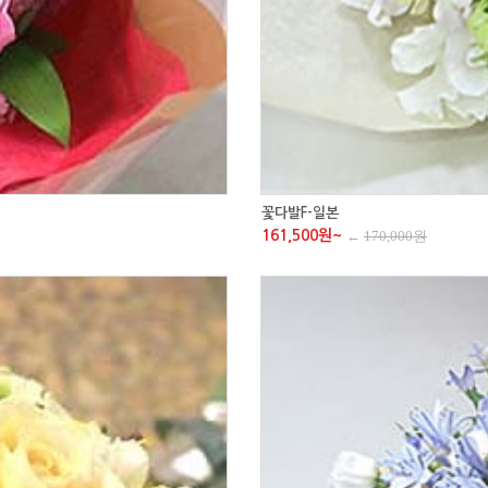
꽃다발F-일본
161,500원~
←
170,000원