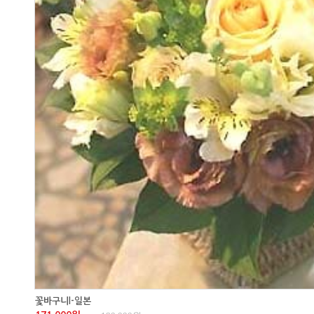
꽃바구니I-일본