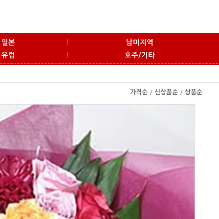
l
일본
남미지역
l
유럽
호주/기타
가격순
/
신상품순
/
상품순