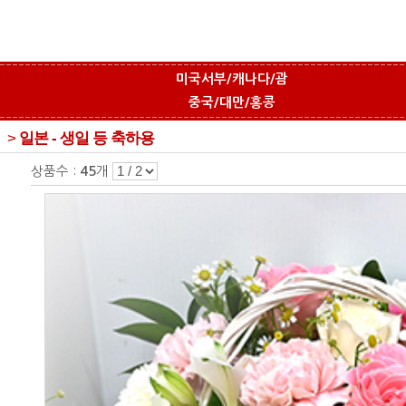
미국서부/캐나다/괌
중국/대만/홍콩
>
일본 - 생일 등 축하용
상품수 :
개
45