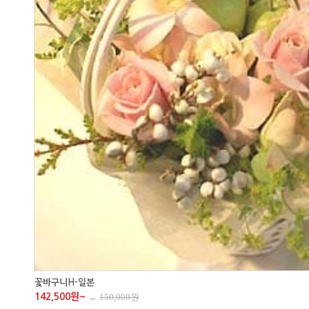
꽃바구니H-일본
142,500원~
←
150,000원