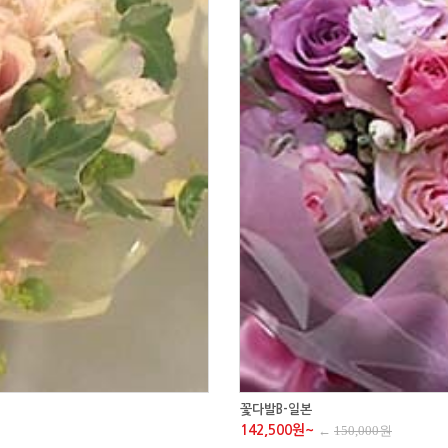
꽃다발B-일본
142,500원~
←
150,000원