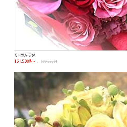
꽃다발A-일본
161,500원~
←
170,000원