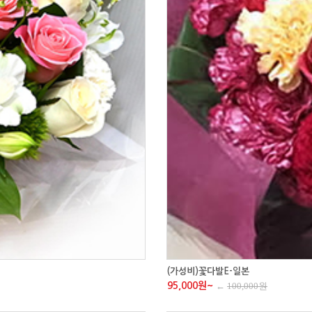
(가성비)꽃다발E-일본
95,000원~
←
100,000원