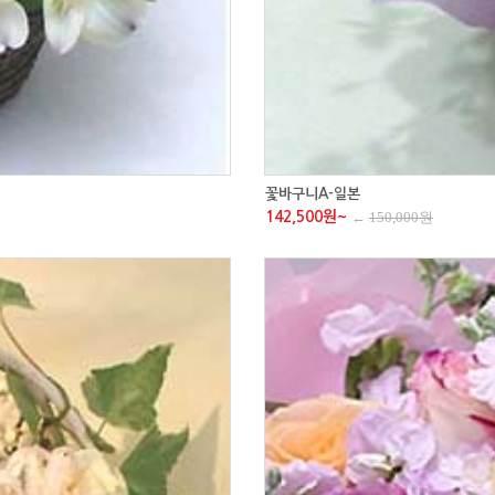
꽃바구니A-일본
142,500원~
←
150,000원