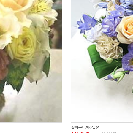
꽃바구니AR-일본