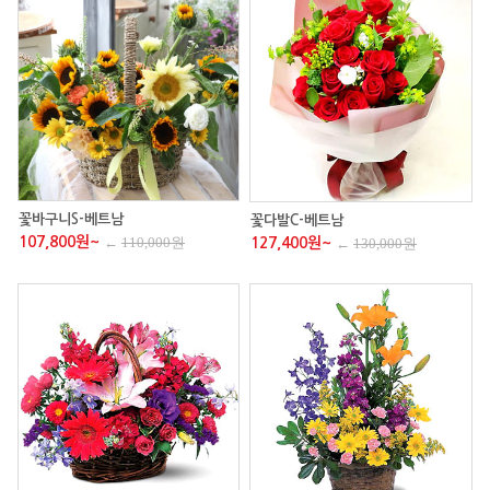
꽃바구니S-베트남
꽃다발C-베트남
107,800원~
←
110,000원
127,400원~
←
130,000원