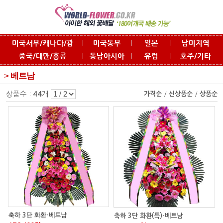
l
l
l
미국서부/캐나다/괌
미국동부
일본
남미지역
l
l
l
중국/대만/홍콩
동남아시아
유럽
호주/기타
>
베트남
상품수 :
개
44
가격순
/
신상품순
/
상품순
축하 3단 화환-베트남
축하 3단 화환(특)-베트남