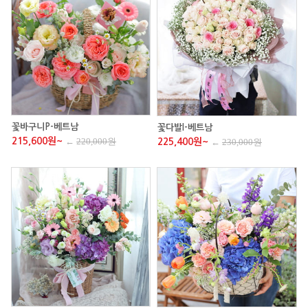
꽃바구니P-베트남
꽃다발I-베트남
215,600원~
←
220,000원
225,400원~
←
230,000원