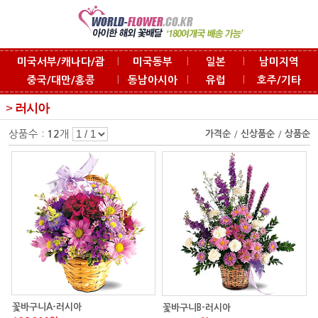
l
l
l
미국서부/캐나다/괌
미국동부
일본
남미지역
l
l
l
중국/대만/홍콩
동남아시아
유럽
호주/기타
>
러시아
상품수 :
개
12
가격순
/
신상품순
/
상품순
꽃바구니A-러시아
꽃바구니B-러시아