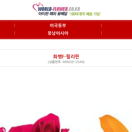
l
l
미국동부
l
l
동남아시아
화병F-필리핀
(상품번호: MWOD-2546)