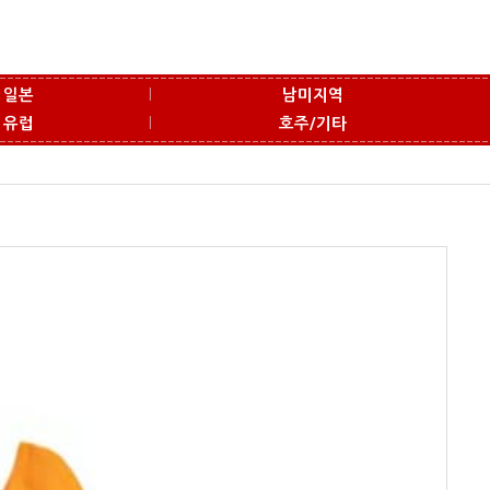
l
일본
남미지역
l
유럽
호주/기타