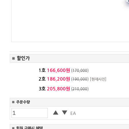
할인가
※
1호
166,600원
(
170,000
)
2호
186,200원
(
190,000
)
[현재사진]
3호
205,800원
(
210,000
)
※ 주문수량
▲
▼
EA
※ 회원 구매시 혜택