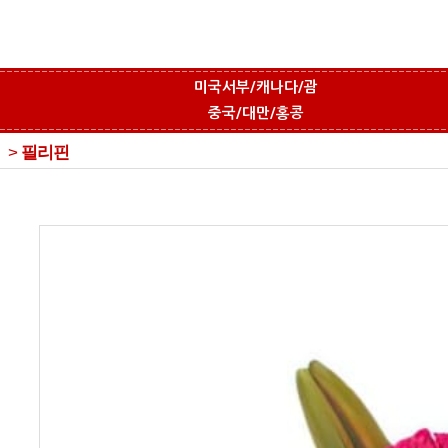
미국서부/캐나다/괌
중국/대만/홍콩
>
필리핀