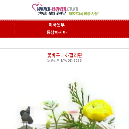
l
l
미국동부
l
l
동남아시아
꽃바구니K-필리핀
(상품번호: MWOD-3836)