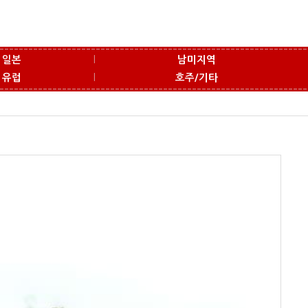
l
일본
남미지역
l
유럽
호주/기타