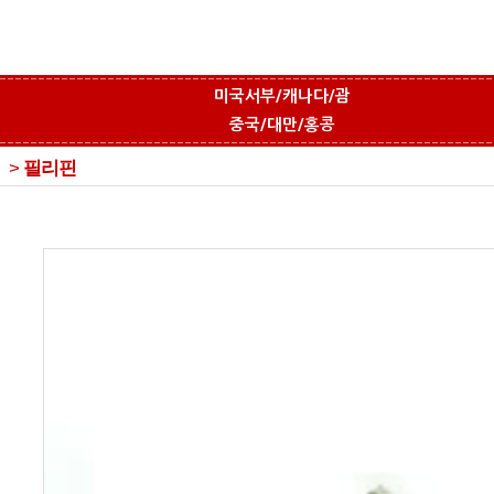
미국서부/캐나다/괌
중국/대만/홍콩
>
필리핀