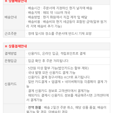
※ 상품배송안내
· 배송시간 : 주문서에 지정하신 현지 날자에 배송
· 배송지역 : 해외 약 180여 개국
배송안내
· 배송방법 : 현지 화원에서 직접 제작 및 배달
· 배송비용 : 배송비와 현지 세금등이 포함된 금액(일부 원거
리 지역 배송비 추가 가능)
근조주문
· 장례 일시와 장소를 주문서에 반드시 기재 요망
※ 상품결제안내
결제방법
· 신용카드, 온라인 입금, 적립포인트로 결제
은행입금
· 입금 확인 후 주문 처리됩니다.
· 5만원 이상 할부 가능(법인카드는 할부 제외)
· 국내 발행 모든 신용카드 결제 가능
· 신용카드 결제 청구서에는 KCP로 표기됩니다.
· 일반 카드결제 + 앱결제 + 네이버페이등 각종페이 결제 가
신용카드
능
· 결제 신용카드 정보로 고객센터에서 결제가능
· 해외카드 결제시 신용카드 정보를 제공해주시면 고객센터에
서 결제가능
·
전액 환불
: 배송 2일전 주문 취소, 해당 상품 품절, 배송이
불가능 할 경우, 미배송된 경우