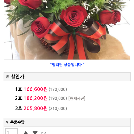
"필리핀 상품입니다."
할인가
※
1호
166,600원
(
170,000
)
2호
186,200원
(
190,000
)
[현재사진]
3호
205,800원
(
210,000
)
※ 주문수량
▲
▼
EA