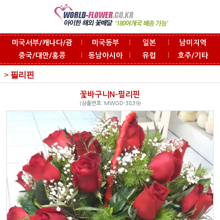
l
l
l
미국서부/캐나다/괌
미국동부
일본
남미지역
l
l
l
중국/대만/홍콩
동남아시아
유럽
호주/기타
>
필리핀
꽃바구니N-필리핀
(상품번호: MWOD-3839)