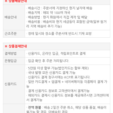
※ 상품배송안내
· 배송시간 : 주문서에 지정하신 현지 날자에 배송
· 배송지역 : 해외 약 180여 개국
배송안내
· 배송방법 : 현지 화원에서 직접 제작 및 배달
· 배송비용 : 배송비와 현지 세금등이 포함된 금액(일부 원거
리 지역 배송비 추가 가능)
근조주문
· 장례 일시와 장소를 주문서에 반드시 기재 요망
※ 상품결제안내
결제방법
· 신용카드, 온라인 입금, 적립포인트로 결제
은행입금
· 입금 확인 후 주문 처리됩니다.
· 5만원 이상 할부 가능(법인카드는 할부 제외)
· 국내 발행 모든 신용카드 결제 가능
· 신용카드 결제 청구서에는 KCP로 표기됩니다.
· 일반 카드결제 + 앱결제 + 네이버페이등 각종페이 결제 가
신용카드
능
· 결제 신용카드 정보로 고객센터에서 결제가능
· 해외카드 결제시 신용카드 정보를 제공해주시면 고객센터에
서 결제가능
·
전액 환불
: 배송 2일전 주문 취소, 해당 상품 품절, 배송이
불가능 할 경우, 미배송된 경우