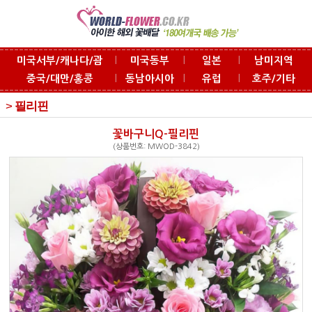
l
l
l
미국서부/캐나다/괌
미국동부
일본
남미지역
l
l
l
중국/대만/홍콩
동남아시아
유럽
호주/기타
>
필리핀
꽃바구니Q-필리핀
(상품번호: MWOD-3842)