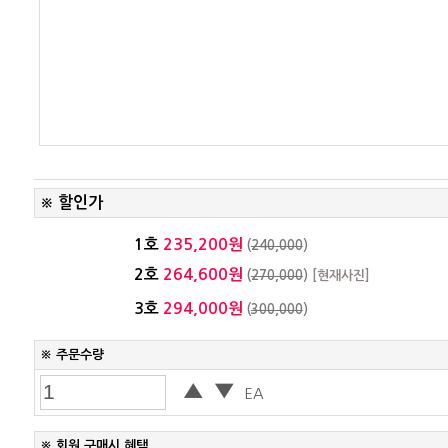
할인가
※
1호
235,200원
(
240,000
)
2호
264,600원
(
270,000
)
[현재사진]
3호
294,000원
(
300,000
)
※ 주문수량
▲
▼
EA
※ 회원 구매시 혜택