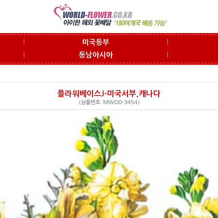
l
l
미국동부
l
l
동남아시아
플라워베이스J-미국서부,캐나다
(상품번호: MWOD-3454)