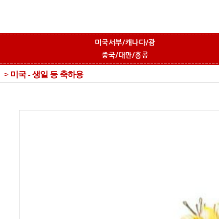
미국서부/캐나다/괌
중국/대만/홍콩
>
미국 - 생일 등 축하용