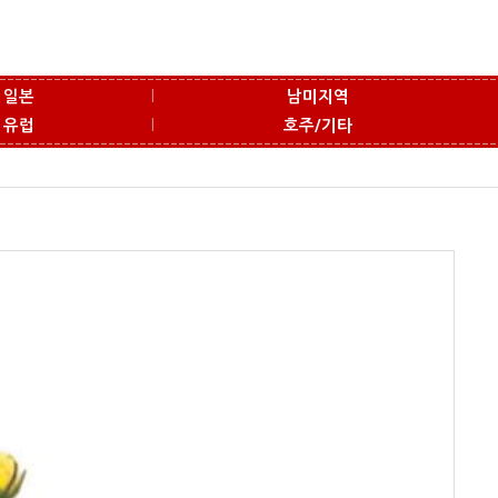
l
일본
남미지역
l
유럽
호주/기타