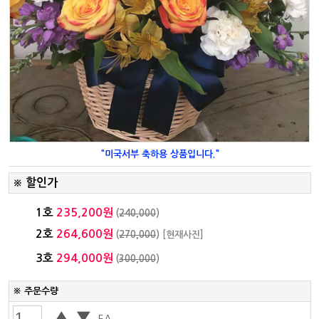
"미국서부 축하용 상품입니다."
할인가
※
1호
235,200원
(
240,000
)
2호
264,600원
(
270,000
)
[현재사진]
3호
294,000원
(
300,000
)
※ 주문수량
▲
▼
EA