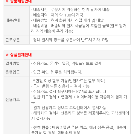
※ 상품배송안내
· 배송시간 : 주문서에 지정하신 현지 날자에 배송
· 배송지역 : 해외 약 180여 개국
배송안내
· 배송방법 : 현지 화원에서 직접 제작 및 배달
· 배송비용 : 배송비와 현지 세금등이 포함된 금액(일부 원거
리 지역 배송비 추가 가능)
근조주문
· 장례 일시와 장소를 주문서에 반드시 기재 요망
※ 상품결제안내
결제방법
· 신용카드, 온라인 입금, 적립포인트로 결제
은행입금
· 입금 확인 후 주문 처리됩니다.
· 5만원 이상 할부 가능(법인카드는 할부 제외)
· 국내 발행 모든 신용카드 결제 가능
· 신용카드 결제 청구서에는 KCP로 표기됩니다.
· 일반 카드결제 + 앱결제 + 네이버페이등 각종페이 결제 가
신용카드
능
· 결제 신용카드 정보로 고객센터에서 결제가능
· 해외카드 결제시 신용카드 정보를 제공해주시면 고객센터에
서 결제가능
·
전액 환불
: 배송 2일전 주문 취소, 해당 상품 품절, 배송이
불가능 할 경우, 미배송된 경우