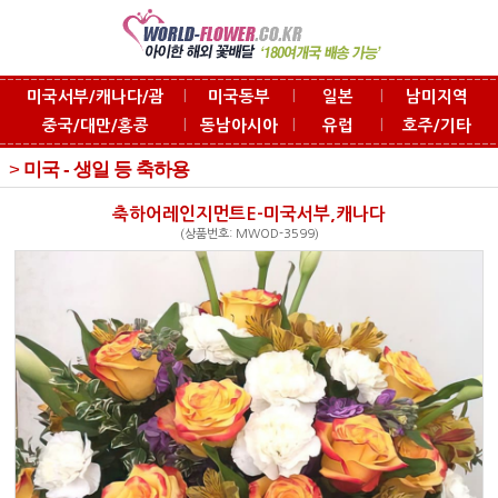
l
l
l
미국서부/캐나다/괌
미국동부
일본
남미지역
l
l
l
중국/대만/홍콩
동남아시아
유럽
호주/기타
>
미국 - 생일 등 축하용
축하어레인지먼트E-미국서부,캐나다
(상품번호: MWOD-3599)