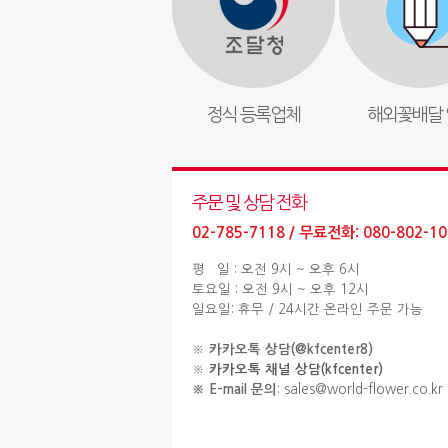
정식 등록업체
해외꽃배달 
주문 및 상담 전화
02-785-7118 / 무료전화: 080-802-10
평 일 : 오전 9시 ~ 오후 6시
토요일 : 오전 9시 ~ 오후 12시
일요일: 휴무 / 24시간 온라인 주문 가능
※
카카오톡 상담(@kfcenter8)
※
카카오톡 채널 상담(kfcenter)
※ E-mail 문의
: sales@world-flower.co.kr