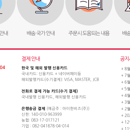
안내
배송 국가 안내
주문시 도움되는 내용
배송
결제 안내
공지
04
한국 및 해외 발행 신용카드
+
8
국내카드: 신용카드 + 네이버페이등
+
7
해외발행카드(수기결제): VISA, MASTER, JCB
+
6
+
5
전화로 결제 가능 카드(수기 결제)
+
4
국내발행 신용카드, 해외발행 신용카드
+
3
은행송금 결제
(예금주 : 아이한비즈(주))
+
2
신한: 140-010-963999
+
2
농협: 083-17-017121
+
1
기업 : 082-041878-04-014
+
1