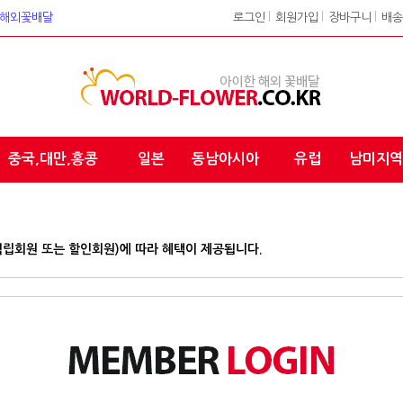
워크 해외꽃배달
로그인
l
회원가입
l
장바구니
l
배송
중국,대만,홍콩
일본
동남아시아
유럽
남미지역
적립회원 또는 할인회원)에 따라 혜택이 제공됩니다.