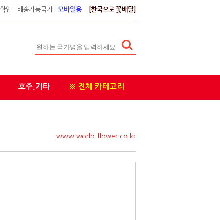
확인
l
배송가능국가
l
모바일용
[한국으로 꽃배달]
호주,기타
※ 전체 카테고리
www.world-flower.co.kr