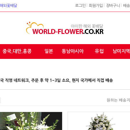
워크 해외꽃배달
로그인
l
회원가입
l
장바구니
l
배송
중국,대만,홍콩
일본
동남아시아
유럽
남미지역
0여개국 직영 네트워크, 주문 후 약 1~3일 소요, 현지 국가에서 직접 배송
원하는 배송지