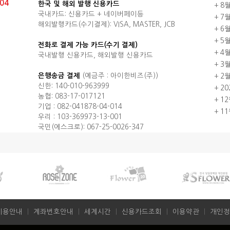
04
한국 및 해외 발행 신용카드
+
8
국내카드: 신용카드 + 네이버페이등
+
7
해외발행카드(수기결제): VISA, MASTER, JCB
+
6
+
5
전화로 결제 가능 카드(수기 결제)
+
4
국내발행 신용카드, 해외발행 신용카드
+
3
은행송금 결제
(예금주 : 아이한비즈(주))
+
2
신한: 140-010-963999
+
2
농협: 083-17-017121
+
1
기업 : 082-041878-04-014
+
1
우리 : 103-369973-13-001
국민(에스크로): 067-25-0026-347
이용안내
ㅣ
계좌번호안내
ㅣ
세계시간
ㅣ
신용카드조회
ㅣ
이용약관
ㅣ
개인정