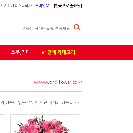
확인
l
배송가능국가
l
모바일용
[한국으로 꽃배달]
호주,기타
※ 전체 카테고리
www.world-flower.co.kr
역 상품이 없는 경우엔 인근 국가의 상품을 지정