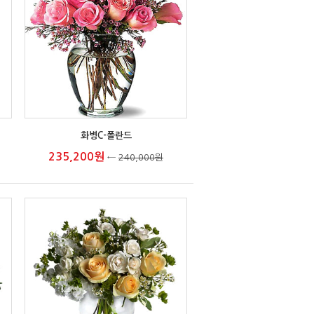
화병C-폴란드
235,200원
←
240,000원