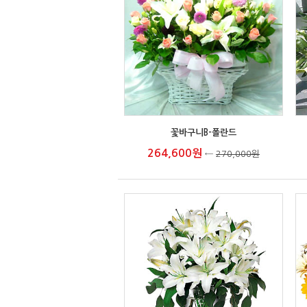
꽃바구니B-폴란드
264,600원
←
270,000원