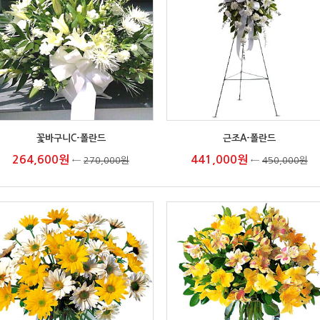
꽃바구니C-폴란드
근조A-폴란드
264,600원
441,000원
←
270,000원
←
450,000원