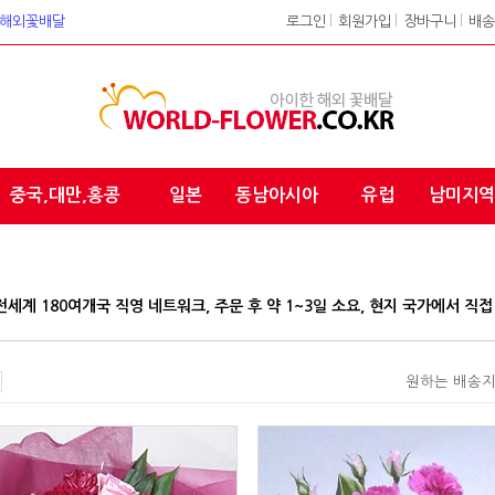
워크 해외꽃배달
로그인
l
회원가입
l
장바구니
l
배송
중국,대만,홍콩
일본
동남아시아
유럽
남미지역
90, 전세계 180여개국 직영 네트워크, 주문 후 약 1~3일 소요, 현지 국가에서 직
원하는 배송지