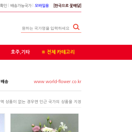
확인
l
배송가능국가
l
모바일용
[한국으로 꽃배달]
호주,기타
※ 전체 카테고리
접 배송
www.world-flower.co.kr
역 상품이 없는 경우엔 인근 국가의 상품을 지정