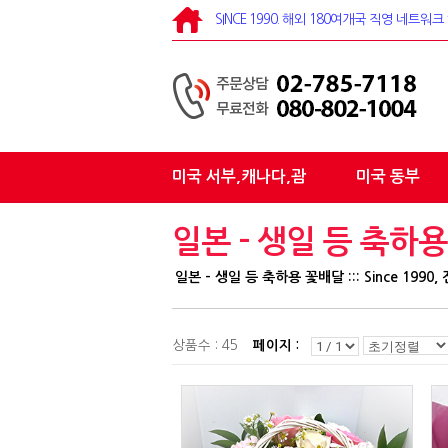
SINCE 1990. 해외 180여개국 직영 네트
미국 서부,캐나다,괌
미국 동부
일본 - 생일 등 축하용
일본 - 생일 등 축하용 꽃배달 ::: Since 19
상품수 : 45
페이지 :