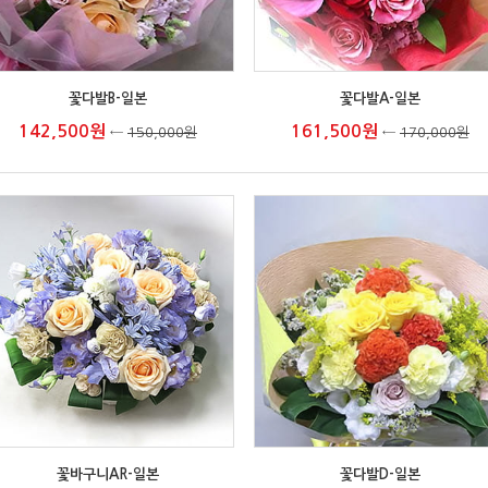
꽃다발B-일본
꽃다발A-일본
142,500원
161,500원
←
150,000원
←
170,000원
꽃바구니AR-일본
꽃다발D-일본