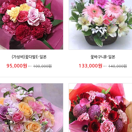
(가성비)꽃다발E-일본
꽃바구니B-일본
95,000원
133,000원
←
100,000원
←
140,000원