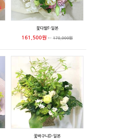
꽃다발F-일본
161,500원
←
170,000원
꽃바구니D-일본