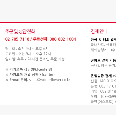
주문 및 상담 전화
결제 안내
02-785-7118 / 무료전화: 080-802-1004
한국 및 해외 발
국내카드: 신용카
평 일 : 오전 9시 ~ 오후 6시
해외발행카드(수기결제
토요일 : 오전 9시 ~ 오후 12시
일요일: 휴무 / 24시간 온라인 주문 가능
전화로 결제 가능
국내발행 신용카
※
카카오톡 상담(@kfcenter8)
※
카카오톡 채널 상담(kfcenter)
은행송금 결제
(
※ E-mail 문의
: sales@world-flower.co.kr
신한: 140-010-
농협: 083-17-0
기업 : 082-0418
우리 : 103-3699
국민(에스크로): 0