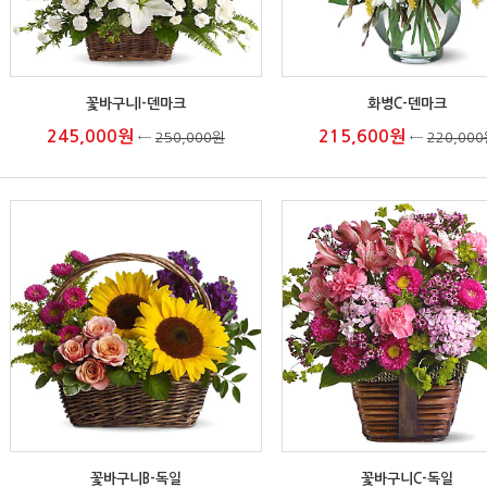
꽃바구니I-덴마크
화병C-덴마크
245,000원
215,600원
←
250,000원
←
220,00
꽃바구니B-독일
꽃바구니C-독일