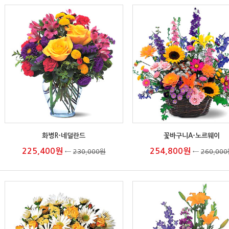
화병R-네덜란드
꽃바구니A-노르웨이
225,400원
254,800원
←
230,000원
←
260,00