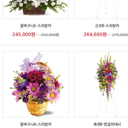
꽃바구니E-스리랑카
근조B-스리랑카
245,000원
264,600원
←
250,000원
←
270,00
꽃바구니A-스리랑카
축하B-방글라데시