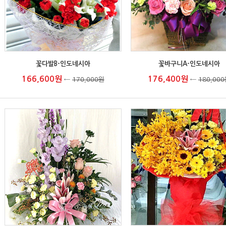
꽃다발B-인도네시아
꽃바구니A-인도네시아
166,600원
176,400원
←
170,000원
←
180,00