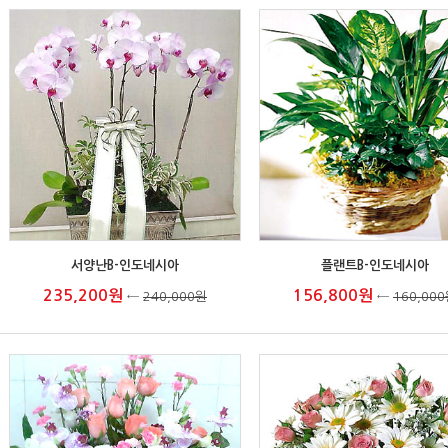
서양난B-인도네시아
플랜트B-인도네시아
235,200원
156,800원
←
240,000원
←
160,00