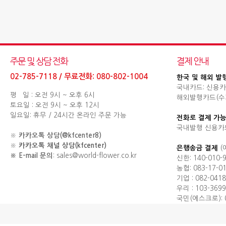
주문 및 상담 전화
결제 안내
02-785-7118 / 무료전화: 080-802-1004
한국 및 해외 발
국내카드: 신용카
평 일 : 오전 9시 ~ 오후 6시
해외발행카드(수기결제
토요일 : 오전 9시 ~ 오후 12시
일요일: 휴무 / 24시간 온라인 주문 가능
전화로 결제 가능
국내발행 신용카
※
카카오톡 상담(@kfcenter8)
※
카카오톡 채널 상담(kfcenter)
은행송금 결제
(
※ E-mail 문의
: sales@world-flower.co.kr
신한: 140-010-
농협: 083-17-0
기업 : 082-0418
우리 : 103-3699
국민(에스크로): 0