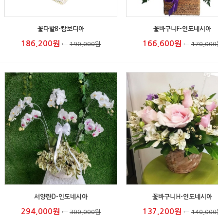
꽃다발B-캄보디아
꽃바구니F-인도네시아
186,200원
166,600원
←
190,000원
←
170,00
서양란D-인도네시아
꽃바구니H-인도네시아
294,000원
137,200원
←
300,000원
←
140,00