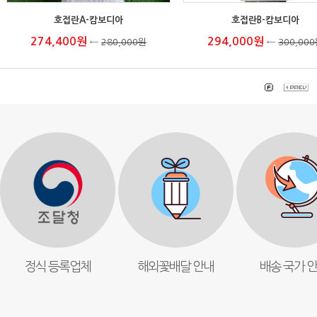
호접란A-캄보디아
호접란B-캄보디아
274,400원
294,000원
←
280,000원
←
300,00
정식 등록업체
해외꽃배달 안내
배송 국가 