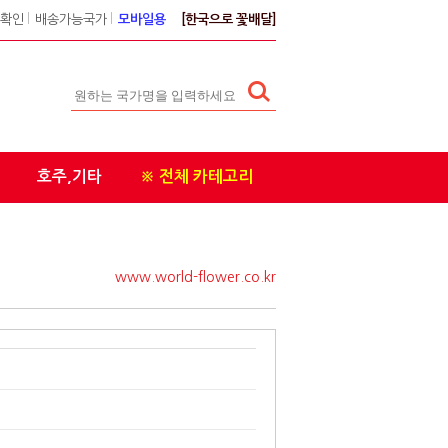
확인
l
배송가능국가
l
모바일용
[한국으로 꽃배달]
호주,기타
※ 전체 카테고리
www.world-flower.co.kr