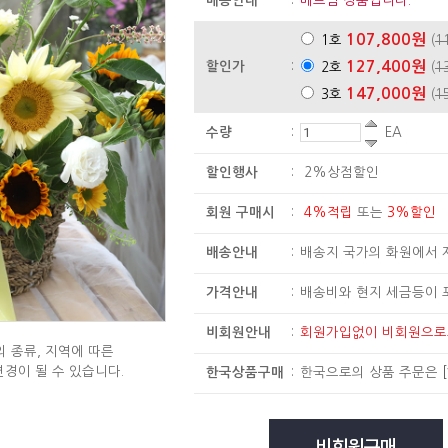
배송안내
:
베트남 상품입니다.
107,800원
1호
(
1
127,400원
할인가
:
2호
(
1
147,000원
3호
(
1
수량
:
EA
할인행사
:
2%상점할인
회원 구매시
:
4%적립
또는
3%할인
배송안내
:
배송지 국가의 화원에서 
가격안내
:
배송비와 현지 세금등이 
비회원안내
:
회원가입없이 비회원으
 종류, 지역에 따른
변경이 될 수 있습니다.
한국상품구매
:
한국으로의 상품 주문은
[