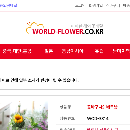
워크 해외꽃배달
로그인
l
회원가입
l
장바구니
l
배송
중국,대만,홍콩
일본
동남아시아
유럽
남미지역
차이로 인해 일부 소재가 변경이 될 수 있습니다.
상품명
:
꽃바구니S-베트남
상품번호
:
WOD-3814