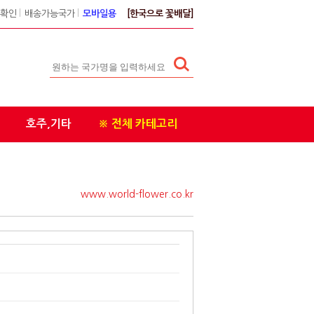
확인
l
배송가능국가
l
모바일용
[한국으로 꽃배달]
호주,기타
※ 전체 카테고리
www.world-flower.co.kr