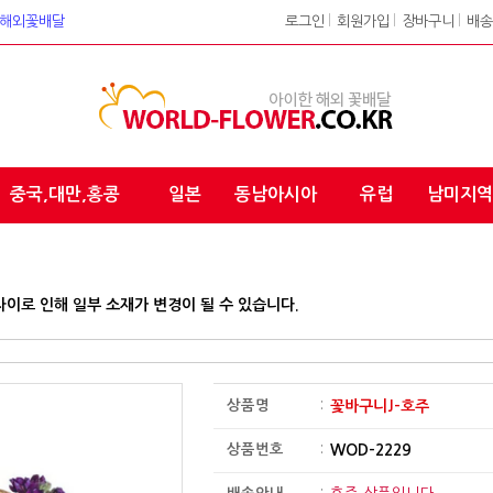
워크 해외꽃배달
로그인
l
회원가입
l
장바구니
l
배송
중국,대만,홍콩
일본
동남아시아
유럽
남미지역
차이로 인해 일부 소재가 변경이 될 수 있습니다.
상품명
:
꽃바구니J-호주
상품번호
:
WOD-2229