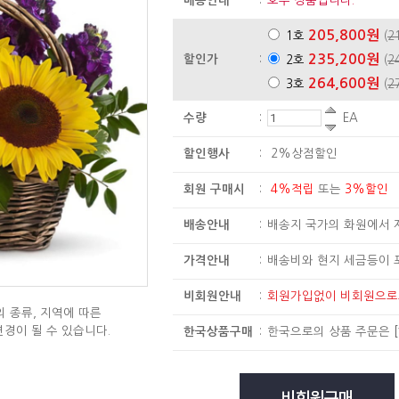
배송안내
:
호주 상품입니다.
205,800원
1호
(
2
235,200원
할인가
:
2호
(
2
264,600원
3호
(
2
수량
:
EA
할인행사
:
2%상점할인
회원 구매시
:
4%적립
또는
3%할인
배송안내
:
배송지 국가의 화원에서 
가격안내
:
배송비와 현지 세금등이 
비회원안내
:
회원가입없이 비회원으
 종류, 지역에 따른
변경이 될 수 있습니다.
한국상품구매
:
한국으로의 상품 주문은
[