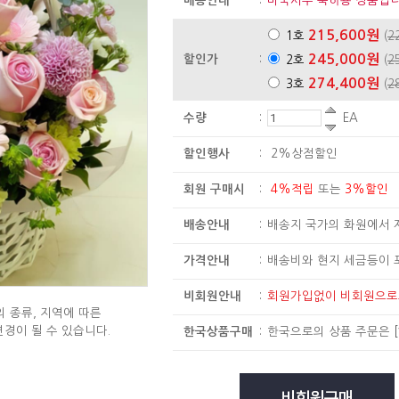
배송안내
:
미국서부 축하용 상품입니
215,600원
1호
(
2
245,000원
할인가
:
2호
(
2
274,400원
3호
(
2
수량
:
EA
할인행사
:
2%상점할인
회원 구매시
:
4%적립
또는
3%할인
배송안내
:
배송지 국가의 화원에서 
가격안내
:
배송비와 현지 세금등이 
비회원안내
:
회원가입없이 비회원으
 종류, 지역에 따른
변경이 될 수 있습니다.
한국상품구매
:
한국으로의 상품 주문은
[