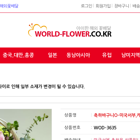
워크 해외꽃배달
로그인
l
회원가입
l
장바구니
l
배송
중국,대만,홍콩
일본
동남아시아
유럽
남미지역
차이로 인해 일부 소재가 변경이 될 수 있습니다.
상품명
:
축하바구니O-미국서부,
상품번호
:
WOD-3635