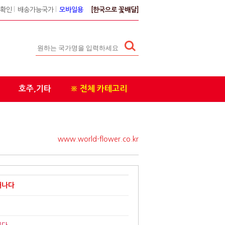
확인
l
배송가능국가
l
모바일용
[한국으로 꽃배달]
호주,기타
※ 전체 카테고리
www.world-flower.co.kr
캐나다