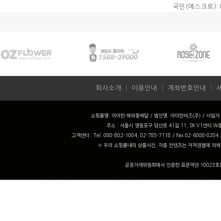
국민(에스크로): 0
회사소개
ㅣ
이용안내
ㅣ
계좌번호안내
ㅣ
쇼핑몰명: 아이한 해외꽃배달 / 법인명: 아이한비즈(주) / 사업자 번
주소 : 서울시 영등포구 당산로 41길 11, SK V1센터 W동
고객센터 : Tel. 080-802-1004, 02-785-7118 / Fax 02-6008-0204
※ 우리 쇼핑몰내의 상품사진, 각종 컨텐츠는 저작권법에 의해
공정거래위원회에서 인증한 표준약관 10023호를