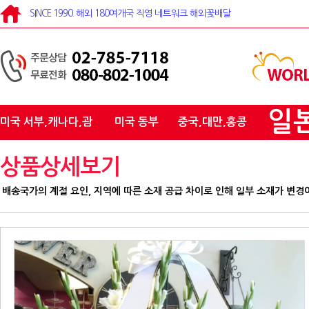
SINCE 1990. 해외 180여개국 직영 네트워크 해외꽃배달
일
미국 서부,캐나다,괌
미국 동부
중국,대만,홍콩
상품상세보기
배송국가의 계절 요인, 지역에 따른 소재 공급 차이로 인해 일부 소재가 변경이