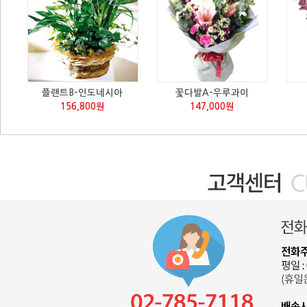
플랜트B-인도네시아
꽃다발A-우루과이
156,800원
147,000원