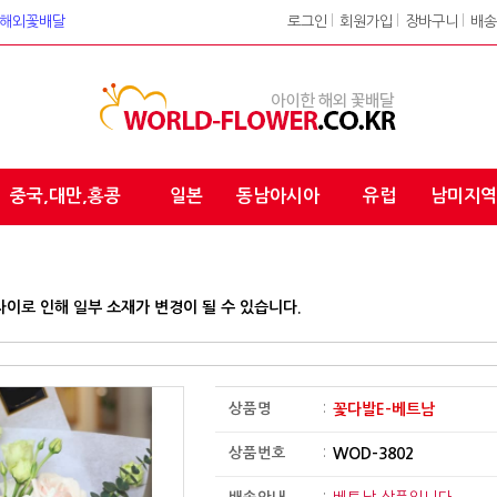
워크 해외꽃배달
로그인
l
회원가입
l
장바구니
l
배송
중국,대만,홍콩
일본
동남아시아
유럽
남미지역
차이로 인해 일부 소재가 변경이 될 수 있습니다.
상품명
:
꽃다발E-베트남
상품번호
:
WOD-3802