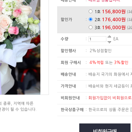
배송안내
:
베트남 상품입니다.
156,800원
1호
(
1
176,400원
할인가
:
2호
(
1
196,000원
3호
(
2
수량
:
EA
할인행사
:
2%상점할인
회원 구매시
:
4%적립
또는
3%할인
배송안내
:
배송지 국가의 화원에서 
가격안내
:
배송비와 현지 세금등이 
비회원안내
:
회원가입없이 비회원으
 종류, 지역에 따른
변경이 될 수 있습니다.
한국상품구매
:
한국으로의 상품 주문은
[