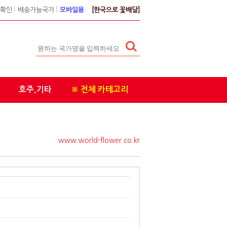
확인
l
배송가능국가
l
모바일용
[한국으로 꽃배달]
호주,기타
※ 전체 카테고리
www.world-flower.co.kr