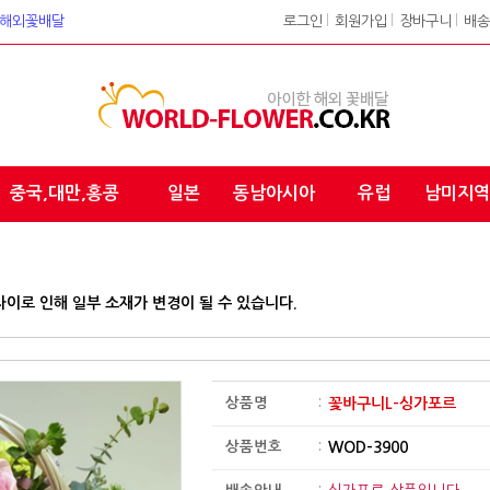
워크 해외꽃배달
로그인
l
회원가입
l
장바구니
l
배송
중국,대만,홍콩
일본
동남아시아
유럽
남미지역
차이로 인해 일부 소재가 변경이 될 수 있습니다.
상품명
:
꽃바구니L-싱가포르
상품번호
:
WOD-3900