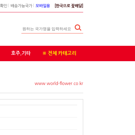
확인
l
배송가능국가
l
모바일용
[한국으로 꽃배달]
호주,기타
※ 전체 카테고리
www.world-flower.co.kr