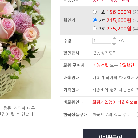
배송안내
:
싱가포르 상품입니다.
196,000원
1호
(
2
215,600원
할인가
:
2호
(
2
235,200원
3호
(
2
수량
:
EA
할인행사
:
2%상점할인
회원 구매시
:
4%적립
또는
3%할인
배송안내
:
배송지 국가의 화원에서 
가격안내
:
배송비와 현지 세금등이 
비회원안내
:
회원가입없이 비회원으
 종류, 지역에 따른
변경이 될 수 있습니다.
한국상품구매
:
한국으로의 상품 주문은
[