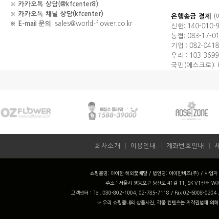
※
카카오톡 상담(@kfcenter8)
※
카카오톡 채널 상담(kfcenter)
은행송금 결제
(
※ E-mail 문의
: sales@world-flower.co.kr
신한: 140-010-
농협: 083-17-0
기업 : 082-0418
우리 : 103-3699
국민(에스크로): 0
회사소개
ㅣ
이용안내
ㅣ
계좌번호안내
ㅣ
쇼핑몰명: 아이한 해외꽃배달 / 법인명: 아이한비즈(주) / 사업자 번
주소 : 서울시 영등포구 당산로 41길 11, SK V1센터 W동
고객센터 : Tel. 080-802-1004, 02-785-7118 / Fax 02-6008-0204
※ 우리 쇼핑몰내의 상품사진, 각종 컨텐츠는 저작권법에 의해