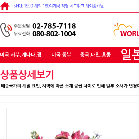
SINCE 1990. 해외 180여개국 직영 네트워크 해외꽃배달
일
미국 서부,캐나다,괌
미국 동부
중국,대만,홍콩
상품상세보기
배송국가의 계절 요인, 지역에 따른 소재 공급 차이로 인해 일부 소재가 변경이