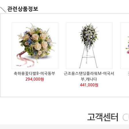
관련상품정보
축하용꽃다발B-미국동부
근조용스탠딩플라워M-미국서
294,000원
부,캐나다
441,000원