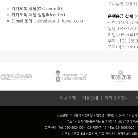
국내발행 신용카
※
카카오톡 상담(@kfcenter8)
※
카카오톡 채널 상담(kfcenter)
은행송금 결제
(
※ E-mail 문의
: sales@world-flower.co.kr
신한: 140-010-
농협: 083-17-0
기업 : 082-0418
우리 : 103-3699
국민(에스크로): 0
회사소개
ㅣ
이용안내
ㅣ
계좌번호안내
ㅣ
쇼핑몰명: 아이한 해외꽃배달 / 법인명: 아이한비즈(주) / 사업자 번
주소 : 서울시 영등포구 당산로 41길 11, SK V1센터 W동
고객센터 : Tel. 080-802-1004, 02-785-7118 / Fax 02-6008-0204
※ 우리 쇼핑몰내의 상품사진, 각종 컨텐츠는 저작권법에 의해