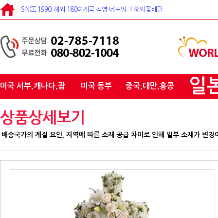
SINCE 1990. 해외 180여개국 직영 네트워크 해외꽃배달
일
미국 서부,캐나다,괌
미국 동부
중국,대만,홍콩
상품상세보기
배송국가의 계절 요인, 지역에 따른 소재 공급 차이로 인해 일부 소재가 변경이