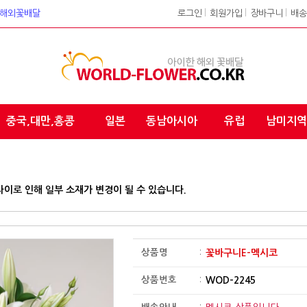
워크 해외꽃배달
로그인
l
회원가입
l
장바구니
l
배송
중국,대만,홍콩
일본
동남아시아
유럽
남미지역
차이로 인해 일부 소재가 변경이 될 수 있습니다.
상품명
:
꽃바구니E-멕시코
상품번호
:
WOD-2245