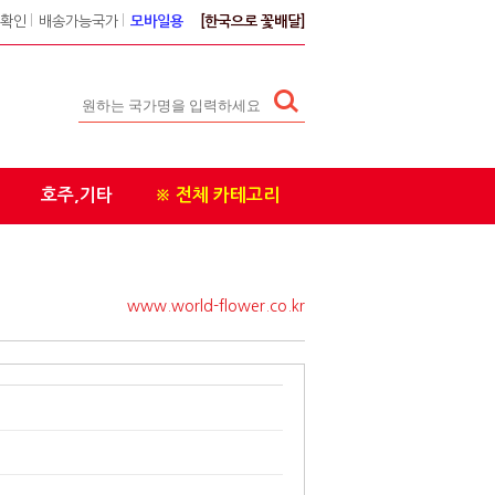
확인
l
배송가능국가
l
모바일용
[한국으로 꽃배달]
호주,기타
※ 전체 카테고리
www.world-flower.co.kr