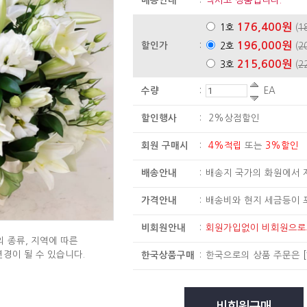
배송안내
:
멕시코 상품입니다.
176,400원
1호
(
1
196,000원
할인가
:
2호
(
2
215,600원
3호
(
2
수량
:
EA
할인행사
:
2%상점할인
회원 구매시
:
4%적립
또는
3%할인
배송안내
:
배송지 국가의 화원에서 
가격안내
:
배송비와 현지 세금등이 
비회원안내
:
회원가입없이 비회원으
 종류, 지역에 따른
변경이 될 수 있습니다.
한국상품구매
:
한국으로의 상품 주문은
[