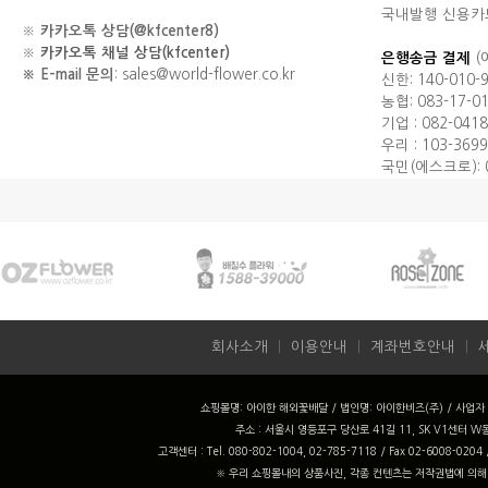
국내발행 신용카
※
카카오톡 상담(@kfcenter8)
※
카카오톡 채널 상담(kfcenter)
은행송금 결제
(
※ E-mail 문의
: sales@world-flower.co.kr
신한: 140-010-
농협: 083-17-0
기업 : 082-0418
우리 : 103-3699
국민(에스크로): 0
회사소개
ㅣ
이용안내
ㅣ
계좌번호안내
ㅣ
쇼핑몰명: 아이한 해외꽃배달 / 법인명: 아이한비즈(주) / 사업자 번
주소 : 서울시 영등포구 당산로 41길 11, SK V1센터 W동
고객센터 : Tel. 080-802-1004, 02-785-7118 / Fax 02-6008-0204
※ 우리 쇼핑몰내의 상품사진, 각종 컨텐츠는 저작권법에 의해