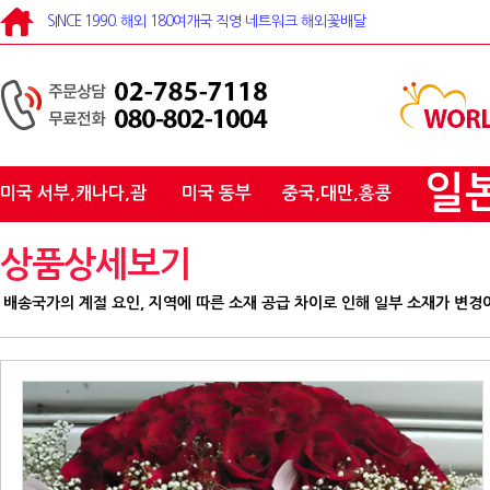
SINCE 1990. 해외 180여개국 직영 네트워크 해외꽃배달
일
미국 서부,캐나다,괌
미국 동부
중국,대만,홍콩
상품상세보기
배송국가의 계절 요인, 지역에 따른 소재 공급 차이로 인해 일부 소재가 변경이