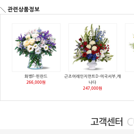
관련상품정보
화병F-핀란드
근조어레인지먼트D-미국서부,캐
266,000원
나다
247,000원